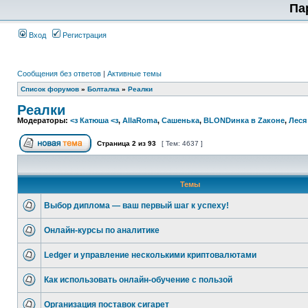
Па
Вход
Регистрация
Сообщения без ответов
|
Активные темы
Список форумов
»
Болталка
»
Реалки
Реалки
Модераторы:
<з Катюша <з
,
AllaRoma
,
Сашенька
,
BLONDинка в Zаконе
,
Леся
Страница
2
из
93
[ Тем: 4637 ]
Темы
Выбор диплома — ваш первый шаг к успеху!
Онлайн-курсы по аналитике
Ledger и управление несколькими криптовалютами
Как использовать онлайн-обучение с пользой
Организация поставок сигарет