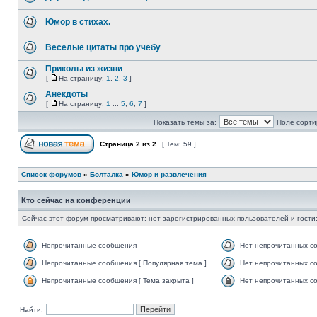
Юмор в стихах.
Веселые цитаты про учебу
Приколы из жизни
[
На страницу:
1
,
2
,
3
]
Анекдоты
[
На страницу:
1
...
5
,
6
,
7
]
Показать темы за:
Поле сорти
Страница
2
из
2
[ Тем: 59 ]
Список форумов
»
Болталка
»
Юмор и развлечения
Кто сейчас на конференции
Сейчас этот форум просматривают: нет зарегистрированных пользователей и гости:
Непрочитанные сообщения
Нет непрочитанных с
Непрочитанные сообщения [ Популярная тема ]
Нет непрочитанных со
Непрочитанные сообщения [ Тема закрыта ]
Нет непрочитанных со
Найти: