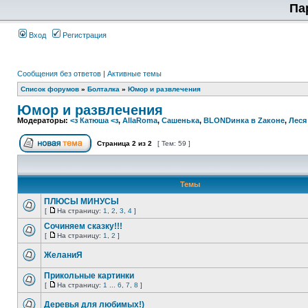
Па
Вход
Регистрация
Сообщения без ответов
|
Активные темы
Список форумов
»
Болталка
»
Юмор и развлечения
Юмор и развлечения
Модераторы:
<з Катюша <з
,
AllaRoma
,
Сашенька
,
BLONDинка в Zаконе
,
Леся
Страница
2
из
2
[ Тем: 59 ]
Темы
ПЛЮСЫ МИНУСЫ
[
На страницу:
1
,
2
,
3
,
4
]
Сочиняем сказку!!!
[
На страницу:
1
,
2
]
ЖеланиЯ
Прикольные картинки
[
На страницу:
1
...
6
,
7
,
8
]
Деревья для любимых!)